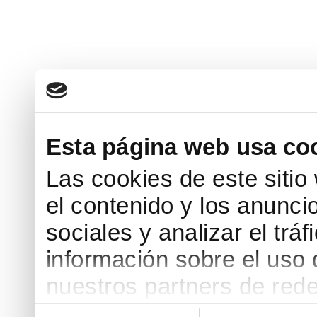
Esta página web usa co
Las cookies de este sitio
el contenido y los anunci
sociales y analizar el tr
información sobre el uso 
nuestros partners de rede
web, quienes pueden comb
Selección