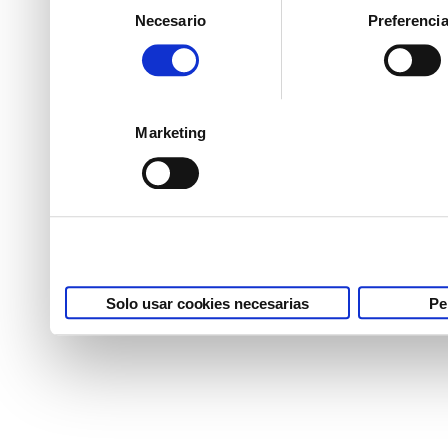
Necesario
Preferenci
de
que les haya proporciona
consentimiento
partir del uso que haya h
Marketing
Solo usar cookies necesarias
Pe