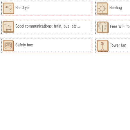
Hairdryer
Heating
Good communications: train, bus, etc...
Free WiFi for
Safety box
Tower fan